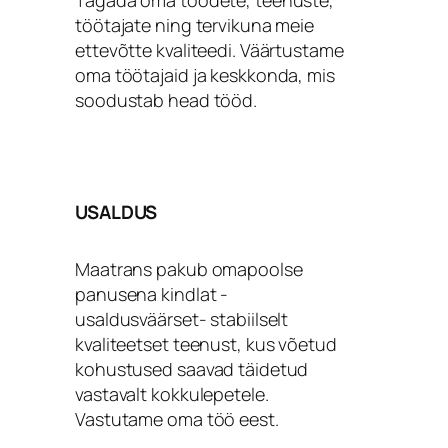
Tagada oma toodete, teenuste,
töötajate ning tervikuna meie
ettevõtte kvaliteedi. Väärtustame
oma töötajaid ja keskkonda, mis
soodustab head tööd.
USALDUS
Maatrans pakub omapoolse
panusena kindlat -
usaldusväärset- stabiilselt
kvaliteetset teenust, kus võetud
kohustused saavad täidetud
vastavalt kokkulepetele.
Vastutame oma töö eest.