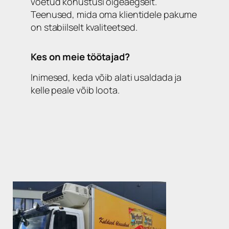
võetud kohustusi õigeaegselt.
Teenused, mida oma klientidele pakume
on stabiilselt kvaliteetsed.
Kes on meie töötajad?
Inimesed, keda võib alati usaldada ja
kelle peale võib loota.